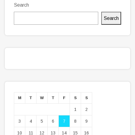
Search
Search
M
T
W
T
F
S
S
1
2
3
4
5
6
7
8
9
10
11
12
13
14
15
16